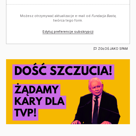
Możesz otrzymywać aktualizacje e-mail od
Fundacja Basta,
twórca tego form.
Edytuj preferencje subskrypcji
ZGŁOŚ JAKO SPAM