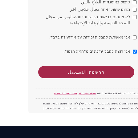
טיפול באומנויות العلاج بالفن
תחום טיפולי אחר مجال علاجي آخر
לא מתחום בריאות הנפש והרווחה. ليس من مجال
الصحة النفسية والرعاية الإجتماعية.
אני מאשר.ת לקבל תזכורות על אירוע זה בלבד.
אני רוצה לקבל עדכונים מ״הגיע הזמן״.
בשליחת הטופס אני מאשר.ת את
תנאי השימוש
ומדיניות הפרטיות
.
אם הצטרפת לרשימה שלנו בעבר, האימייל שלך לא יוסר ממנה עכשיו. אפשר
לבחור להסיר את עצמך מרשימת התפוצה דרך בקישור בהודעות שנשלחו אליך.