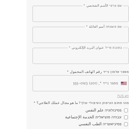
שם פרטי الأسم الشخصي *
שם משפחה أسم العائلة *
כתובת מייל عنوان البريد الإلكتروني *
מספר טלפון נייד رقم الهاتف المحمول *
לא
US
?
מהו תחום העיסוק הטיפולי שלך? ما هو مجال عملك العلاجي؟ *
פסיכולוגיה علم النفس
עבודה סוציאלית الخدمة الإجتماعية
פסיכיאטריה الطب النفسي