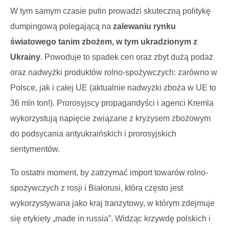
W tym samym czasie putin prowadzi skuteczną politykę
dumpingową polegającą na
zalewaniu rynku
światowego tanim zbożem, w tym ukradzionym z
Ukrainy
. Powoduje to spadek cen oraz zbyt dużą podaż
oraz nadwyżki produktów rolno-spożywczych: zarówno w
Polsce, jak i całej UE (aktualnie nadwyżki zboża w UE to
36 mln ton!). Prorosyjscy propagandyści i agenci Kremla
wykorzystują napięcie związane z kryzysem zbożowym
do podsycania antyukraińskich i prorosyjskich
sentymentów.
To ostatni moment, by zatrzymać import towarów rolno-
spożywczych z rosji i Białorusi, która często jest
wykorzystywana jako kraj tranzytowy, w którym zdejmuje
się etykiety „made in russia”. Widząc krzywdę polskich i