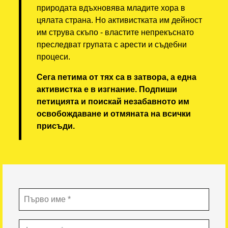
природата вдъхновява младите хора в
цялата страна. Но активистката им дейност
им струва скъпо - властите непрекъснато
преследват групата с арести и съдебни
процеси.
Сега петима от тях са в затвора, а една
активистка е в изгнание. Подпиши
петицията и поискай незабавното им
освобождаване и отмяната на всички
присъди.