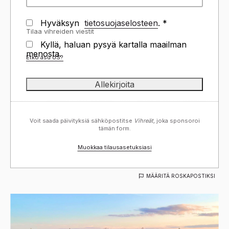
Hyväksyn
tietosuojaselosteen
. *
Tilaa vihreiden viestit
Kyllä, haluan pysyä kartalla maailman
menosta.
Etkö asu
US
?
Voit saada päivityksiä sähköpostitse
Vihreät,
joka sponsoroi
tämän form.
Muokkaa tilausasetuksiasi
MÄÄRITÄ ROSKAPOSTIKSI