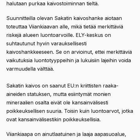
halutaan purkaa kaivostoiminnan tieltä.
Suunnitteilla olevan Sakatin kaivoshanke aiotaan
toteuttaa Viiankiaavan alle, mikä tietää merkittäviä
riskejä alueen luontoarvoille. ELY-keskus on
suhtautunut hyvin varauksellisesti
kaivoshankkeeseen. Se on arvioinut, ettei merkittäviä
vaikutuksia luontotyyppeihin ja lukuisiin lajeihin voida
varmuudella välttää.
Sakatin kaivos on saanut EU:n kriittisten raaka-
aineiden statuksen, mutta esiintymät monien
mineraalien osalta eivät ole kansainvälisesti
poikkeuksellisen suuria. Toisin kuin luontoarvot, jotka
ovat kansainvälisestikin poikkeuksellisia.
Viiankiaapa on ainutlaatuinen ja laaja aapasuoalue,