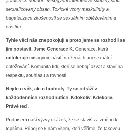
„tradičních hodnot“.
Misogynní internetové skupiny šířící
sexualizovaný obsah. Toxické vzory maskulinity a
bagatelizace zkušeností se sexuálním obtěžováním a
násilím.
Tyhle věci nás znepokojují a proto jsme se rozhodli se
jim postavit. Jsme Generace K
. Generace, která
netoleruje
misogynii, násilí na ženách ani sexuální
obtěžování. Komunita lidí, kteří se nebojí ozvat a staví na
respektu, souhlasu a rovnosti.
Nejde o věk, ale o hodnoty. Ty se odráží v
každodenních rozhodnutích. Kdokoliv. Kdekoliv.
Právě teď.
Podpisem naší výzvy ukážeš, že se stavíš za změnu k
lepšímu. Připoj se k nám všem, kteří věříme, že takovou