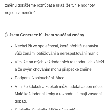
změnu dokážeme rozhýbat a ukaž, že tyhle hodnoty
nejsou v menšině.
✋
Jsem Generace K. Jsem součástí změny.
Nechci žít ve společnosti, která přehlíží nenávist
vůči ženám, obtěžování a nerespektování hranic.
Vím, že na mých každodenních rozhodnutích záleží
a že svým chováním mohu přispět ke změně.
Podpora. Naslouchání. Akce.
Vím, že kdokoli a kdekoli může udělat aspoň něco.
Malé každodenní kroky a rozhodnutí, mají zásadní
dopad.
Kdokoliv. Kdekoliv. Může něco udělat.