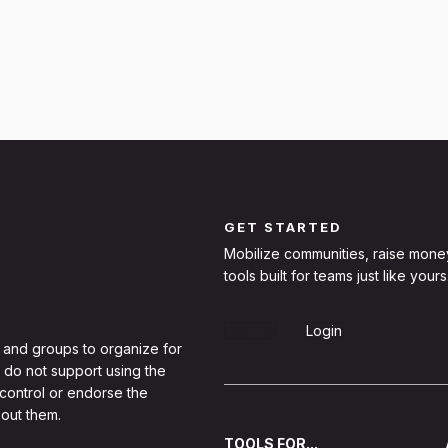
GET STARTED
Mobilize communities, raise mone
tools built for teams just like yours
Sign Up
Login
 and groups to organize for
 do not support using the
 control or endorse the
out them.
TOOLS FOR...