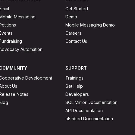
Email
Get Started
Mobile Messaging
Demo
Petitions
Mobile Messaging Demo
Events
Careers
Fundraising
Contact Us
Advocacy Automation
COMMUNITY
SUPPORT
Cooperative Development
Trainings
About Us
Get Help
Release Notes
Developers
Blog
SQL Mirror Documentation
API Documentation
oEmbed Documentation