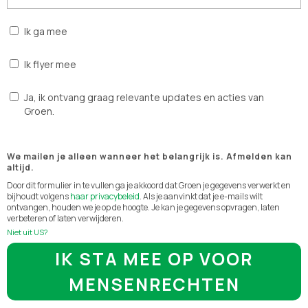
Ik ga mee
Ik flyer mee
Ja, ik ontvang graag relevante updates en acties van
Groen.
We mailen je alleen wanneer het belangrijk is. Afmelden kan
altijd.
Door dit formulier in te vullen ga je akkoord dat Groen je gegevens verwerkt en
bijhoudt volgens
haar privacybeleid
. Als je aanvinkt dat je e-mails wilt
ontvangen, houden we je op de hoogte. Je kan je gegevens opvragen, laten
verbeteren of laten verwijderen.
Niet uit
US
?