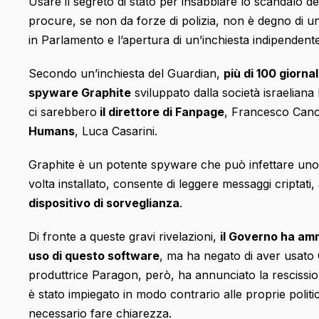
Usare il segreto di stato per insabbiare lo scandalo dei 
procure, se non da forze di polizia, non è degno di u
in Parlamento e l’apertura di un’inchiesta indipendente
Secondo un’inchiesta del Guardian,
più di 100 giornal
spyware Graphite
sviluppato dalla società israelian
ci sarebbero
il direttore di Fanpage
, Francesco Canc
Humans
, Luca Casarini.
Graphite è un potente spyware che può infettare un
volta installato, consente di leggere messaggi criptati,
dispositivo di sorveglianza
.
Di fronte a queste gravi rivelazioni,
il Governo ha amm
uso di questo software
, ma ha negato di aver usato Gr
produttrice Paragon, però, ha annunciato la rescission
è stato impiegato in modo contrario alle proprie polit
necessario fare chiarezza.