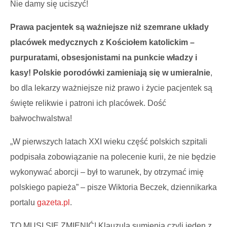
Nie damy się uciszyć!
Prawa pacjentek są ważniejsze niż
szemrane
układy
placówek medycznych z Kościołem
k
atolickim –
purpuratami, obsesjonistami
na punkcie władzy i
kasy
!
Polskie porodówki zamieniają się w umieralnie
,
bo dla lekarzy ważniejsze niż prawo i życie pacjentek są
święte relikwie i patroni ich placówek.
Dość
bałwochwalstwa!
„
W pierwszych latach XXI wieku część polskich szpitali
podpisała zobowiązanie na polecenie kurii, że nie będzie
wykonywać aborcji – był to warunek, by otrzymać imię
polskiego papieża” – pisze Wiktoria Beczek, dziennikarka
portalu
gazeta.pl
.
TO MUSI SIĘ ZMIENIĆ!
K
lauzula sumienia
czyli jeden z