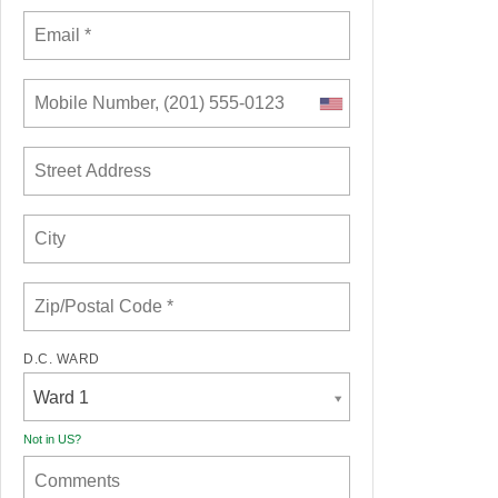
D.C. WARD
Ward 1
Not in
US
?