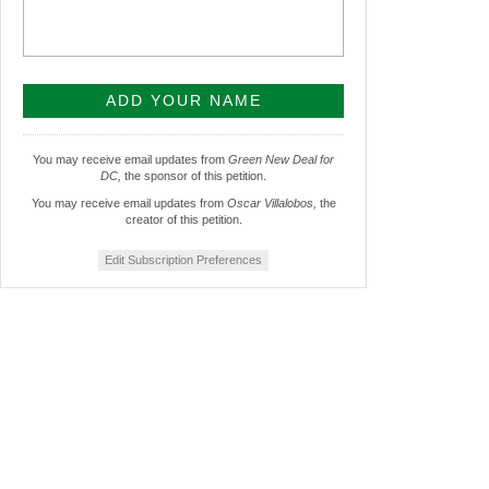
You may receive email updates from
Green New Deal for
DC,
the sponsor of this petition.
You may receive email updates from
Oscar Villalobos,
the
creator of this petition.
Edit Subscription Preferences