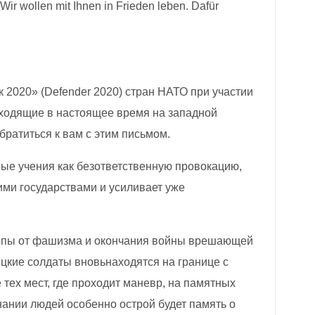
ir wollen mit Ihnen in Frieden leben. Dafür
2020» (Defender 2020) стран НАТО при участии
ходящие в настоящее время на западной
братиться к вам с этим письмом.
ые учения как безответственную провокацию,
ми государствами и усиливает уже
ропы от фашизма и окончания войны врешающей
цкие солдаты вновьнаходятся на границе с
 тех мест, где проходит маневр, на памятных
ании людей особенно острой будет память о