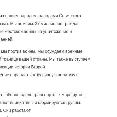
ых вашим народом, народами Советского
изма. Мы помним: 27 миллионов граждан
но жестокой войны на уничтожение и
манией.
то мы против войны. Мы осуждаем военные
ой границе вашей страны. Мы также выступаем
икации истории Второй
ение оправдать агрессивную политику в
е, особенно вдоль транспортных маршрутов,
икают инициативы и формируются группы,
м. Они работают