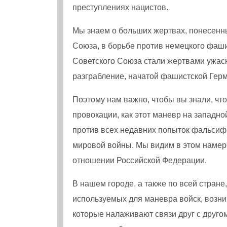
преступлениях нацистов.
Мы знаем о больших жертвах, понесенн
Союза, в борьбе против немецкого фаш
Советского Союза стали жертвами ужас
разграбление, начатой фашистской Гер
Поэтому нам важно, чтобы вы знали, ч
провокации, как этот маневр на западн
против всех недавних попыток фальсиф
мировой войны. Мы видим в этом намер
отношении Российской Федерации.
В нашем городе, а также по всей стран
используемых для маневра войск, возн
которые налаживают связи друг с друго