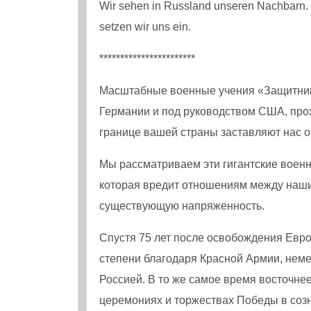
Wir sehen in Russland unseren Nachbarn. W
setzen wir uns ein.
***********************
Масштабные военные учения «Защитник 
Германии и под руководством США, про
границе вашей страны заставляют нас о
Мы рассматриваем эти гигантские военн
которая вредит отношениям между наши
существующую напряженность.
Спустя 75 лет после освобождения Ев
степени благодаря Красной Армии, неме
Россией. В то же самое время восточнее
церемониях и торжествах Победы в созн