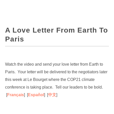
A Love Letter From Earth To
Paris
Watch the video and send your love letter from Earth to
Paris. Your letter will be delivered to the negotiators later
this week at Le Bourget where the COP21 climate
conference is taking place. Tell our leaders to be bold.
[
Français
] [
Español
] [
中文
]