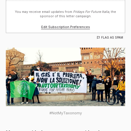
You may receive email updates from
Fridays For Future Italia,
the
sponsor of this letter campaign.
Edit Subscription Preferences
FLAG AS SPAM
#NotMyTaxonomy