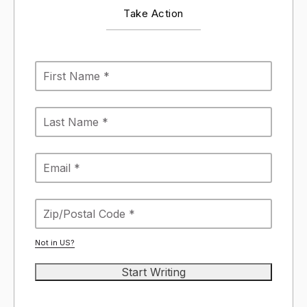
Take Action
Not in
US
?