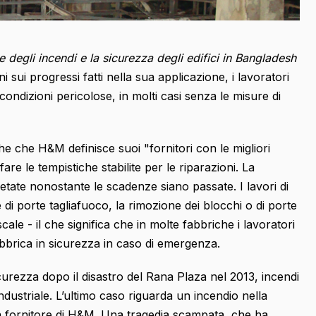
degli incendi e la sicurezza degli edifici in Bangladesh
 sui progressi fatti nella sua applicazione, i lavoratori
ondizioni pericolose, in molti casi senza le misure di
e che H&M definisce suoi "fornitori con le migliori
are le tempistiche stabilite per le riparazioni. La
tate nonostante le scadenze siano passate. I lavori di
di porte tagliafuoco, la rimozione dei blocchi o di porte
scale - il che significa che in molte fabbriche i lavoratori
abbrica in sicurezza in caso di emergenza.
icurezza dopo il disastro del Rana Plaza nel 2013, incendi
dustriale. L’ultimo caso riguarda un incendio nella
n fornitore di H&M. Una tragedia scampata, che ha