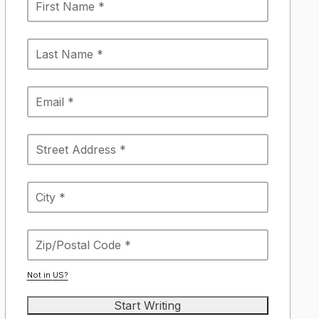
Not in
US
?