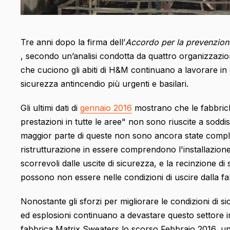
Tre anni dopo la firma dell’
Accordo per la prevenzione 
, secondo un’analisi condotta da quattro organizzazioni
che cuciono gli abiti di H&M continuano a lavorare in c
sicurezza antincendio più urgenti e basilari.
Gli ultimi dati di
gennaio 2016
mostrano che le fabbrich
prestazioni in tutte le aree" non sono riuscite a soddisf
maggior parte di queste non sono ancora state comple
ristrutturazione in essere comprendono l'installazione 
scorrevoli dalle uscite di sicurezza, e la recinzione di 
possono non essere nelle condizioni di uscire dalla f
Nonostante gli sforzi per migliorare le condizioni di s
ed esplosioni continuano a devastare questo settore in
fabbrica Matrix Sweaters lo scorso Febbraio 2016, u