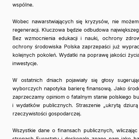
wspólne.
Wobec nawarstwiających się kryzysów, nie możemy
regeneracji. Kluczowa będzie odbudowa największeg
Bez wzmocnienia edukacji i nauki, ochrony zdrowi
ochrony środowiska Polska zaprzepaści już wypra
kolejnych pokoleń. Wydatki na poprawę jakości życi
inwestycje.
W ostatnich dniach pojawiały się głosy sugerują
wyborczych napotyka barierę finansową. Jako śro
zaprzeczamy opiniom o fatalnym stanie polskiego bud
i wydatków publicznych. Straszenie „ukrytą dziur
rzeczywistości gospodarczej.
Wszystkie dane o finansach publicznych, wliczają
stronach Eurostatu i doskonale znane nam jako b