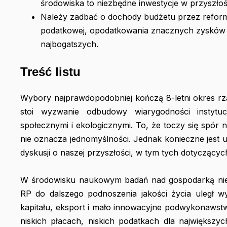
środowiska to niezbędne inwestycje w przyszłoś
Należy zadbać o dochody budżetu przez reform
podatkowej, opodatkowania znacznych zysków i 
najbogatszych.
Treść listu
Wybory najprawdopodobniej kończą 8-letni okres r
stoi wyzwanie odbudowy wiarygodności instytuc
społecznymi i ekologicznymi. To, że toczy się spór
nie oznacza jednomyślności. Jednak konieczne jest 
dyskusji o naszej przyszłości, w tym tych dotyczącyc
W środowisku naukowym badań nad gospodarką nie m
RP do dalszego podnoszenia jakości życia uległ w
kapitału, eksport i mało innowacyjne podwykonawstw
niskich płacach, niskich podatkach dla największyc