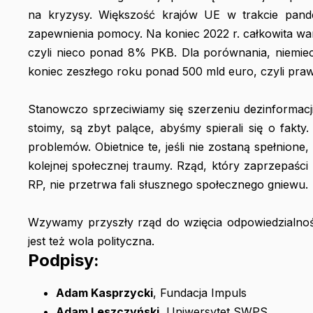
na kryzysy. Większość krajów UE w trakcie pand
zapewnienia pomocy. Na koniec 2022 r. całkowita wa
czyli nieco ponad 8% PKB. Dla porównania, niemie
koniec zeszłego roku ponad 500 mld euro, czyli pra
Stanowczo sprzeciwiamy się szerzeniu dezinformacji
stoimy, są zbyt palące, abyśmy spierali się o fakty
problemów. Obietnice te, jeśli nie zostaną spełnione
kolejnej społecznej traumy. Rząd, który zaprzepaśc
RP, nie przetrwa fali słusznego społecznego gniewu.
Wzywamy przyszły rząd do wzięcia odpowiedzialnośc
jest też wola polityczna.
Podpisy:
Adam Kasprzycki
, Fundacja Impuls
Adam Leszczyński
, Uniwersytet SWPS