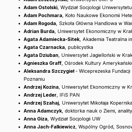
Adam Ostolski
, Wydział Socjologii Uniwersyte
Adam Pochmara
, Koło Naukowe Ekonomii Het
Adam Rogoda
, Szkoła Główna Handlowa w War
Adrian Burda
, Uniwersytet Ekonomiczny w Kra
Agata Adamiecka-Sitek
, Akademia Teatralna i
Agata Czarnacka
, publicystka
Agata Dziuban
, Uniwersytet Jagielloński w Krak
Agnieszka Graff
, Ośrodek Kultury Amerykański
Aleksandra Szczygieł
- Wiceprezeska Fundacji
Poznaniu
Andrzej Kozina
, Uniwersytet Ekonomiczny w K
Andrzej Leder
, IFiS PAN
Andrzej Szahaj
, Uniwersytet Mikołaja Kopernik
Anna Adamczyk
, doktorka nauk o Ziemi, anali
Anna Giza
, Wydział Socjologii UW
Anna Jach-Falkiewicz
, Wspólny Ogród, Sosno