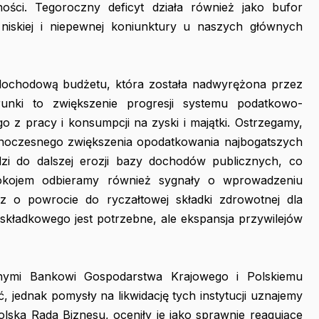
ości. Tegoroczny deficyt działa również jako bufor
niskiej i niepewnej koniunktury u naszych głównych
dochodową budżetu, która została nadwyrężona przez
unki to zwiększenie progresji systemu podatkowo-
 z pracy i konsumpcji na zyski i majątki. Ostrzegamy,
noczesnego zwiększenia opodatkowania najbogatszych
zi do dalszej erozji bazy dochodów publicznych, co
okojem odbieramy również sygnały o wprowadzeniu
az o powrocie do ryczałtowej składki zdrowotnej dla
kładkowego jest potrzebne, ale ekspansja przywilejów
nymi Bankowi Gospodarstwa Krajowego i Polskiemu
jednak pomysły na likwidację tych instytucji uznajemy
olska Rada Biznesu, oceniły je jako sprawnie reagujące