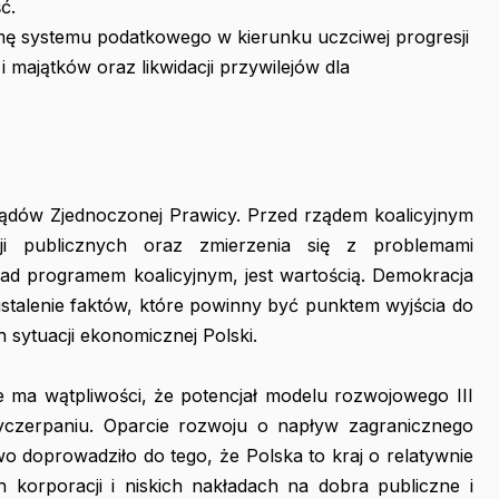
ć.
ę systemu podatkowego w kierunku uczciwej progresji
majątków oraz likwidacji przywilejów dla
ządów Zjednoczonej Prawicy. Przed rządem koalicyjnym
ji publicznych oraz zmierzenia się z problemami
 nad programem koalicyjnym, jest wartością. Demokracja
ustalenie faktów, które powinny być punktem wyjścia do
h sytuacji ekonomicznej Polski.
a wątpliwości, że potencjał modelu rozwojowego III
yczerpaniu. Oparcie rozwoju o napływ zagranicznego
o doprowadziło do tego, że Polska to kraj o relatywnie
h korporacji i niskich nakładach na dobra publiczne i