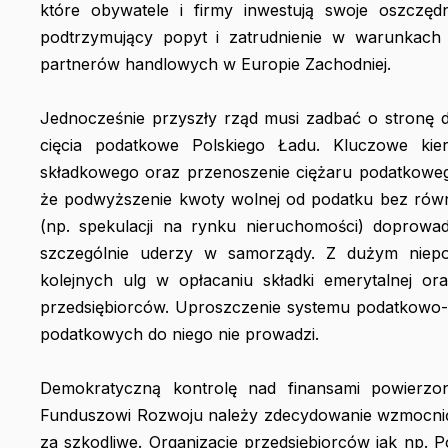
które obywatele i firmy inwestują swoje oszczędn
podtrzymujący popyt i zatrudnienie w warunkach 
partnerów handlowych w Europie Zachodniej.
Jednocześnie przyszły rząd musi zadbać o stronę 
cięcia podatkowe Polskiego Ładu. Kluczowe kier
składkowego oraz przenoszenie ciężaru podatkowego
że podwyższenie kwoty wolnej od podatku bez rów
(np. spekulacji na rynku nieruchomości) doprowad
szczególnie uderzy w samorządy. Z dużym niep
kolejnych ulg w opłacaniu składki emerytalnej or
przedsiębiorców. Uproszczenie systemu podatkowo-s
podatkowych do niego nie prowadzi.
Demokratyczną kontrolę nad finansami powierzo
Funduszowi Rozwoju należy zdecydowanie wzmocnić, 
za szkodliwe. Organizacje przedsiębiorców jak np. P