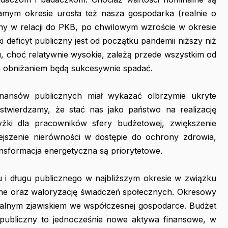
samym okresie urosła też nasza gospodarka (realnie o
zny w relacji do PKB, po chwilowym wzroście w okresie
 deficyt publiczny jest od początku pandemii niższy niż
gu, choć relatywnie wysokie, zależą przede wszystkim od
ch obniżaniem będą sukcesywnie spadać.
inansów publicznych miał wykazać olbrzymie ukryte
ą stwierdzamy, że stać nas jako państwo na realizację
yżki dla pracowników sfery budżetowej, zwiększenie
szenie nierówności w dostępie do ochrony zdrowia,
ansformacja energetyczna są priorytetowe.
u i długu publicznego w najbliższym okresie w związku
tne oraz waloryzację świadczeń społecznych. Okresowy
rmalnym zjawiskiem we współczesnej gospodarce. Budżet
publiczny to jednocześnie nowe aktywa finansowe, w