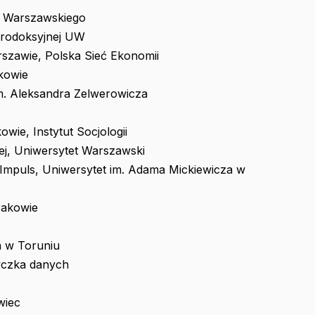
tu Warszawskiego
erodoksyjnej UW
szawie, Polska Sieć Ekonomii
kowie
m. Aleksandra Zelwerowicza
owie, Instytut Socjologii
ej, Uniwersytet Warszawski
 Impuls, Uniwersytet im. Adama Mickiewicza w
rakowie
a w Toruniu
tyczka danych
wiec