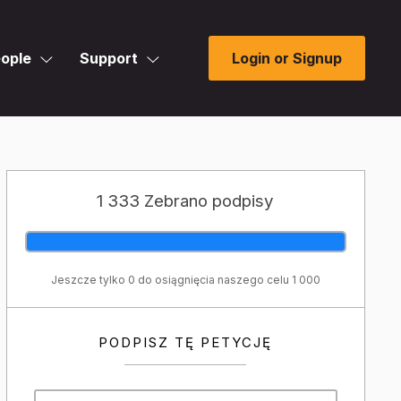
ople
Support
Login or Signup
1 333 Zebrano podpisy
Jeszcze tylko 0 do osiągnięcia naszego celu 1 000
PODPISZ TĘ PETYCJĘ