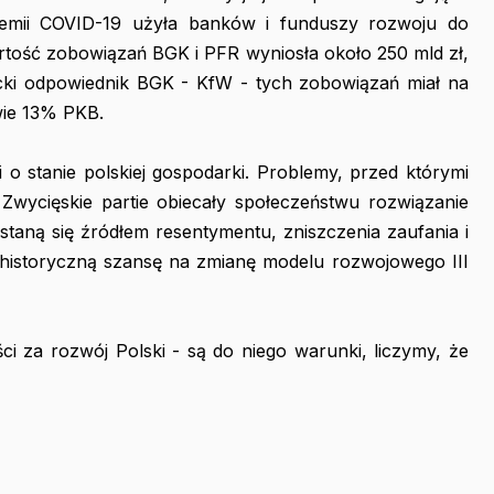
emii COVID-19 użyła banków i funduszy rozwoju do
rtość zobowiązań BGK i PFR wyniosła około 250 mld zł,
cki odpowiednik BGK - KfW - tych zobowiązań miał na
wie 13% PKB.
 o stanie polskiej gospodarki. Problemy, przed którymi
. Zwycięskie partie obiecały społeczeństwu rozwiązanie
, staną się źródłem resentymentu, zniszczenia zaufania i
i historyczną szansę na zmianę modelu rozwojowego III
i za rozwój Polski - są do niego warunki, liczymy, że