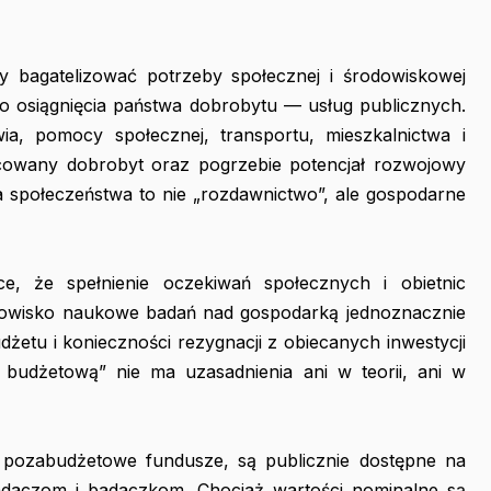
 bagatelizować potrzeby społecznej i środowiskowej
o osiągnięcia państwa dobrobytu — usług publicznych.
a, pomocy społecznej, transportu, mieszkalnictwa i
cowany dobrobyt oraz pogrzebie potencjał rozwojowy
a społeczeństwa to nie „rozdawnictwo”, ale gospodarne
ce, że spełnienie oczekiwań społecznych i obietnic
dowisko naukowe badań nad gospodarką jednoznacznie
żetu i konieczności rezygnacji z obiecanych inwestycji
ą budżetową” nie ma uzasadnienia ani w teorii, ani w
c pozabudżetowe fundusze, są publicznie dostępne na
adaczom i badaczkom. Chociaż wartości nominalne są