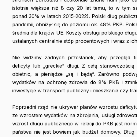
istotnie większe niż 8 czy 20 lat temu, to w tym 
ponad 30% w latach 2015-2022). Polski dług public
pandemii, obniżył się do poziomu ok. 48% PKB. Polski
średnia dla krajów UE. Koszty obsługi polskiego dłu
ustalanych centralnie stóp procentowych i wraz z i
Nie widzimy żadnych przesłanek, aby przegląd f
deficyty lub „greckie” długi. Z całą stanowczości
obietnic, a pieniądze „są i będą”. Zarówno podw
wydatków na ochronę zdrowia do 8% PKB i zmniej
inwestycje w transport publiczny i mieszkania czy tr
Poprzedni rząd nie ukrywał planów wzrostu deficyt
ze wzrostem wydatków na zbrojenia, usługi zdrowo
wzrost długu publicznego w relacji do PKB jest no
państwa nie jest bowiem jak budżet domowy. Dług 