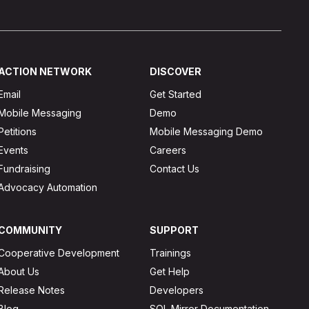
ACTION NETWORK
DISCOVER
Email
Get Started
Mobile Messaging
Demo
Petitions
Mobile Messaging Demo
Events
Careers
Fundraising
Contact Us
Advocacy Automation
COMMUNITY
SUPPORT
Cooperative Development
Trainings
About Us
Get Help
Release Notes
Developers
Blog
SQL Mirror Documentation