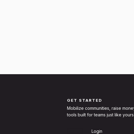
GET STARTED
Mobilize communities, raise mone
tools built for teams just like yours
Sign Up
Login