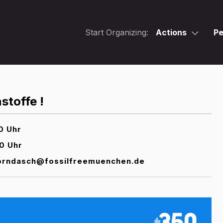
Start Organizing:
Actions
Pe
stoffe !
0 Uhr
0 Uhr
orndasch@fossilfreemuenchen.de