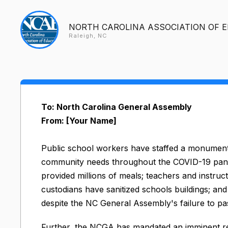
NORTH CAROLINA ASSOCIATION OF 
Raleigh, NC
To: North Carolina General Assembly
From: [Your Name]
Public school workers have staffed a monumenta
community needs throughout the COVID-19 pande
provided millions of meals; teachers and instruct
custodians have sanitized schools buildings; and 
despite the NC General Assembly's failure to pa
Further, the NCGA has mandated an imminent retu