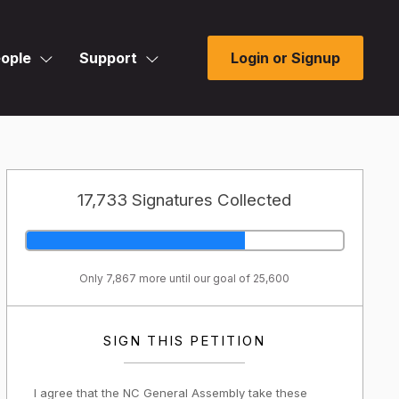
ople
Support
Login or Signup
17,733 Signatures Collected
Only 7,867 more until our goal of 25,600
SIGN THIS PETITION
I agree that the NC General Assembly take these