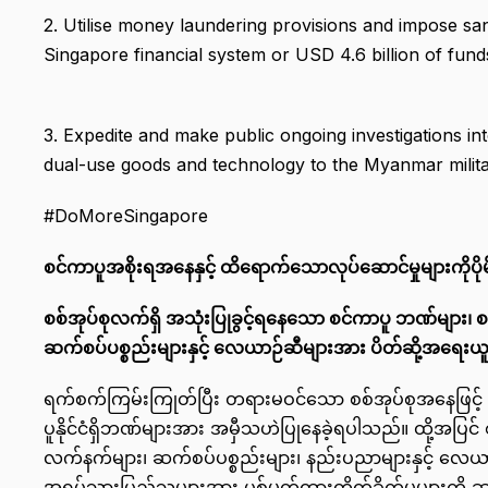
2. Utilise money laundering provisions and impose san
Singapore financial system or USD 4.6 billion of fu
3. Expedite and make public ongoing investigations i
dual-use goods and technology to the Myanmar milita
#DoMoreSingapore
စင်ကာပူအစိုးရအနေနှင့် ထိရောက်သောလုပ်ဆောင်မှုများကိုပိုမ
စစ်အုပ်စုလက်ရှိ
အသုံးပြုခွင့်ရနေသော
စင်ကာပူ
ဘဏ်များ၊
စ
ဆက်စပ်ပစ္စည်းများနှင့်
လေယာဉ်ဆီများအား
ပိတ်ဆို့အရေးယ
ရက်စက်ကြမ်းကြုတ်ပြီး တရားမဝင်သော စစ်အုပ်စုအနေဖြင့် ၎င်
ပူနိုင်ငံရှိဘဏ်များအား အမှီသဟဲပြုနေခဲ့ရပါသည်။ ထို့အပြင် စ
လက်နက်များ၊ ဆက်စပ်ပစ္စည်းများ၊ နည်းပညာများနှင့် လေယ
အရပ်သားပြည်သူများအား ပစ်မှတ်ထားတိုက်ခိုက်မှုများကို