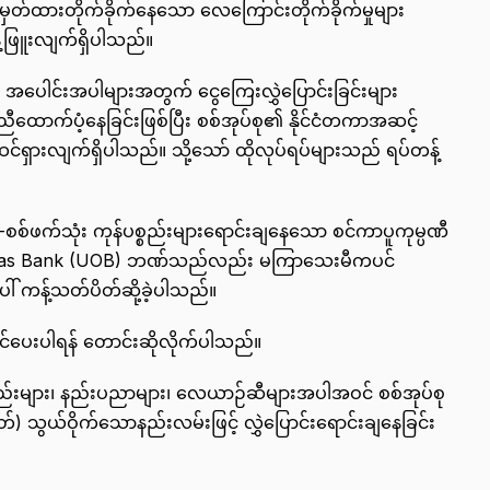
ှတ်ထားတိုက်ခိုက်နေသော လေကြောင်းတိုက်ခိုက်မှုများ
်ဖြူးလျက်ရှိပါသည်။
ု့၏ အပေါင်းအပါများအတွက် ငွေကြေးလွှဲပြောင်းခြင်းများ
ောက်ပံ့နေခြင်းဖြစ်ပြီး စစ်အုပ်စု၏ နိုင်ငံတကာအဆင့်
င်ရှားလျက်ရှိပါသည်။ သို့သော် ထိုလုပ်ရပ်များသည် ရပ်တန့်
စစ်ဖက်သုံး ကုန်ပစ္စည်းများရောင်းချနေသော စင်ကာပူကုမ္ပဏီ
verseas Bank (UOB) ဘဏ်သည်လည်း မကြာသေးမီကပင်
ေါ် ကန့်သတ်ပိတ်ဆို့ခဲ့ပါသည်။
်ပေးပါရန် တောင်းဆိုလိုက်ပါသည်။
စည်းများ၊ နည်းပညာများ၊ လေယာဉ်ဆီများအပါအဝင် စစ်အုပ်စု
ုတ်) သွယ်ဝိုက်သောနည်းလမ်းဖြင့် လွှဲပြောင်းရောင်းချနေခြင်း