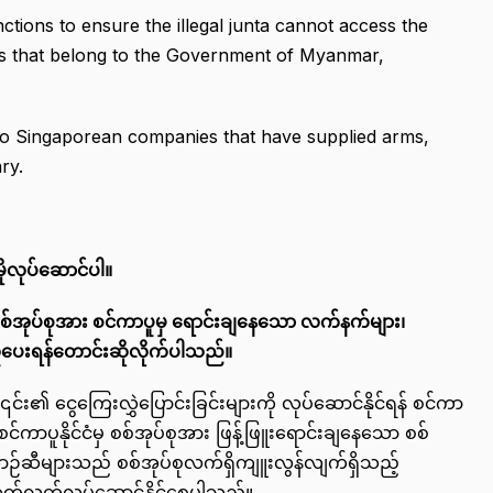
ctions to ensure the illegal junta cannot access the
nds that belong to the Government of Myanmar,
nto Singaporean companies that have supplied arms,
ry.
ိုလုပ်ဆောင်ပါ။
စ်အုပ်စုအား
စင်ကာပူမှ
ရောင်းချနေသော
လက်နက်များ၊
ူပေးရန်တောင်းဆိုလိုက်ပါသည်။
း၏ ငွေကြေးလွှဲပြောင်းခြင်းများကို လုပ်ဆောင်နိုင်ရန် စင်ကာ
င်ကာပူနိုင်ငံမှ စစ်အုပ်စုအား ဖြန့်ဖြူးရောင်းချနေသော စစ်
ာဉ်ဆီများသည် စစ်အုပ်စုလက်ရှိကျူးလွန်လျက်ရှိသည့်
 ဆက်လက်လုပ်ဆောင်နိုင်စေပါသည်။