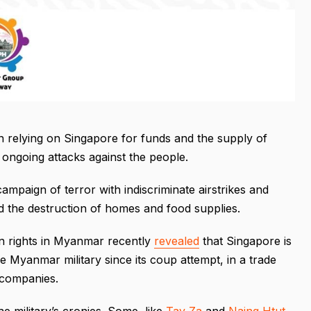
en relying on Singapore for funds and the supply of
 ongoing attacks against the people.
ampaign of terror with indiscriminate airstrikes and
nd the destruction of homes and food supplies.
n rights in Myanmar recently
revealed
that Singapore is
e Myanmar military since its coup attempt, in a trade
 companies.
e military’s cronies. Some, like
Tay Za
and
Naing Htut