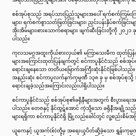
စစ်အုပ်စုသည် အရပ်သားပြည်သူများအပေါ် ရက်စက်ကြမ်းကြုတ်စွ
များ၊ ရက်စက်စွာသတ်ဖြတ်ခြင်းများ၊ ညှင်းပန်းနှိပ်စက်ခြင်းများ
အိုးအိမ်များ၊စားသောက်စရာများ ဖျက်ဆီးခြင်းတို့ကို ၂၀၂၁
ပါသည်။
ကုလသမဂ္ဂအထူးကိုယ်စားလှယ်၏ မကြာသေးမီက ထုတ်ပြန်ခဲ့သော 
များအကြောင်းထုတ်ပြန်ချက်တွင် စင်ကာပူနိုင်ငံသည် စစ်အု
ရောင်းချနေသော တတိယမြောက်အကြီးဆုံးနိုင်ငံဖြစ်ပါသည်။ 
အနည်းဆုံး စင်ကာပူလက်နက်ကုမ္ပဏီ ၁၃၈ ခု မှ စစ်အုပ်စုသိ
ရောင်းချခဲ့သည်အကြောင်းလည်းပါရှိပါသည်။
စင်ကာပူနိုင်ငံသည် စစ်အုပ်စု၏ခရိုနီများအတွက် စီးပွားရ
ပါသည်။ တေဇနှင့် နိုင်ထွဋ်အောင် ကဲ့သို့သော ခရိုနီအချို
များရရှိကာ စင်ကာပူနိုင်ငံရှိ မြို့လည်ခေါင်တွင် လူ့စည်းစိမ်
ယူကေနှင့် ယူအက်(စ်)တို့မှ အရေးယူပိတ်ဆို့ခဲ့သော ရွှန်းကု