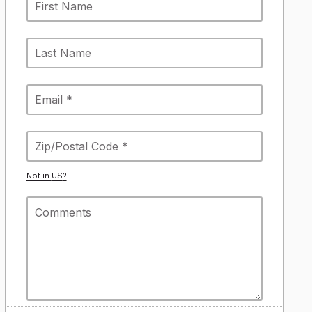
Not in
US
?