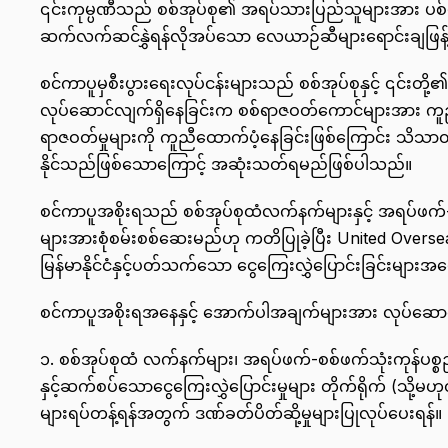
၎င်းကုမ္ပဏီသည် စစ်အုပ်စု၏ အရပ်သားပြည်သူများအား ပစ်မ
ဆက်လက်ဆင်နွှဲရန်လိုအပ်သော လေယာဉ်ဆီများရောင်းချဖြန့
စင်ကာပူမှစီးပွားရေးလုပ်ငန်းများသည် စစ်အုပ်စုနှင့် ၎င်းတိ
လုပ်ဆောင်လျက်ရှိနေခြင်းက စစ်ရာဇဝတ်ကောင်များအား ကူညီထ
ရာဇဝတ်မှုများကို ကူညီထောက်ပံ့နေခြင်းဖြစ်ကြောင်း သိသာထ
နိုင်သည်ဖြစ်သောကြောင့် အဆုံးသတ်ရမည်ဖြစ်ပါသည်။
စင်ကာပူအစိုးရသည် စစ်အုပ်စုထံလက်နက်များနှင့် အရပ်ဖက်-
များအားစုံစမ်းစစ်ဆေးမည်ဟု ကတိပြုခဲ့ပြီး United O
မြန်မာနိုင်ငံနှင့်ပတ်သက်သော ငွေကြေးလွှဲပြောင်းခြင်းများအပ
စင်ကာပူအစိုးရအနေနှင့် အောက်ပါအချက်များအား လုပ်ဆောင
၁. စစ်အုပ်စုထံ လက်နက်များ၊ အရပ်ဖက်-စစ်ဖက်သုံးကုန်ပစ္
နှင့်ဆက်စပ်သောငွေကြေးလွှဲပြောင်းမှုများ တိုက်ရိုက် (သို့မဟ
များရပ်တန့်ရန်အတွက် ဒဏ်ခတ်ပိတ်ဆို့မှုများပြုလုပ်ပေးရန်။