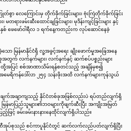
ာ လေကြောင်းမှ တိုက်ခိုက်ခြင်းများ၊ ဗုံးကြဲတိုက်ခိုက်ခြင်း
၊ မတရားဖမ်းဆီးထောင်ချခြင်းများ၊ မုဒိန်းကျင့်ခြင်းများ နှင့်
 ခုနှစ် ဖေဖော်ဝါရီလ ၁ ရက်နေ့ကတည်းက လုပ်ဆောင်နေခဲ့
မြန်မာနိုင်ငံရှိ လူ့အခွင့်အရေး ချိုးဖောက်မှုအခြေအနေ
ပ်စုအတွက် လက်နက်များ၊ လက်နက်နှင့် ဆက်စပ်ပစ္စည်းများ
ထို့အပြင် စစ်အာဏာသိမ်းရန်စတင်သည့် အချိန်မှစ၍
ု့ အမေရိကန်ဒေါ်လာ ၂၅၄ သန်းဖိုးအထိ လက်နက်များကုန်သွယ်
ေးအချက်အချာကျသည့် နိုင်ငံတစ်ခုအဖြစ်လည်းပဲ ရပ်တည်လျက်ရှိ
့သည် မြန်မာပြည်သူများ၏ဘဝများကိုဖျက်ဆီးပြီး အကျိုးအမြတ်
အပြည့်ဖြင့် ခမ်းခမ်းနားနားနေထိုင်လျက်ရှိပါသည်။
မ္ပဏီအုပ်စုသည် စင်ကာပူနိုင်ငံတွင် ဆက်လက်လည်ပတ်လျက်ရှိပြီး