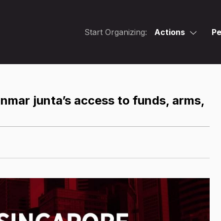
Start Organizing:
Actions
Pe
mar junta’s access to funds, arms,